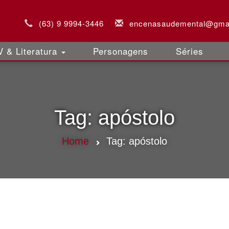
(63) 9 9994-3446
encenasaudemental@gma
 & Literatura
Personagens
Séries
Tag:
apóstolo
Home
Tag:
apóstolo