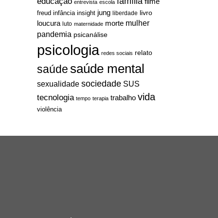
família
educação
filme
entrevista
escola
jung
livro
freud
infância
insight
liberdade
mulher
loucura
morte
luto
maternidade
pandemia
psicanálise
psicologia
relato
redes sociais
saúde mental
saúde
sociedade
sexualidade
SUS
vida
tecnologia
trabalho
tempo
terapia
violência