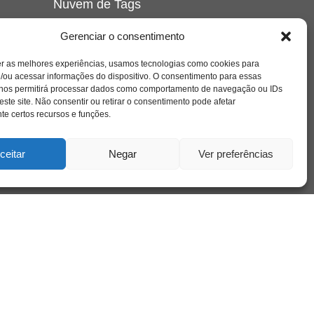
Nuvem de Tags
amor
caos
ansiedade
arte
CAPS
Gerenciar o consentimento
e o
cinema
covid-19
comportamento
corpo
er as melhores experiências, usamos tecnologias como cookies para
cultura
cuidado
crianca
depressao
/ou acessar informações do dispositivo. O consentimento para essas
família
educação
filme
entrevista
escola
o
 nos permitirá processar dados como comportamento de navegação ou IDs
se
jung
livro
freud
infância
insight
liberdade
este site. Não consentir ou retirar o consentimento pode afetar
mulher
loucura
morte
e certos recursos e funções.
luto
maternidade
hor
pandemia
psicanálise
psicologia
ceitar
Negar
Ver preferências
relato
redes sociais
o
saúde mental
saúde
a
sociedade
sexualidade
SUS
vida
tecnologia
trabalho
tempo
terapia
violência
nto
sta