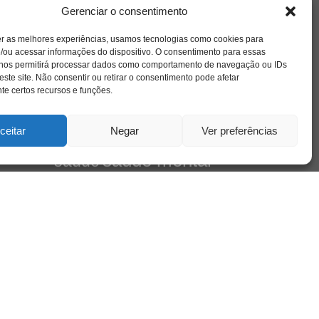
amor
l e
caos
ansiedade
arte
CAPS
Gerenciar o consentimento
no
cinema
ta
covid-19
comportamento
corpo
er as melhores experiências, usamos tecnologias como cookies para
cultura
cuidado
crianca
depressao
/ou acessar informações do dispositivo. O consentimento para essas
família
educação
filme
entrevista
escola
 nos permitirá processar dados como comportamento de navegação ou IDs
de
jung
livro
este site. Não consentir ou retirar o consentimento pode afetar
freud
infância
insight
liberdade
Cena
e certos recursos e funções.
mulher
loucura
morte
luto
maternidade
pandemia
psicanálise
psicologia
ceitar
Negar
Ver preferências
relato
redes sociais
mento
saúde mental
saúde
sociedade
sexualidade
SUS
vida
tecnologia
trabalho
tempo
terapia
violência
leiro
 do