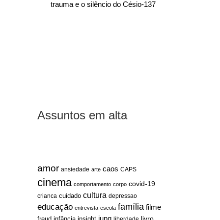
trauma e o silêncio do Césio-137
Assuntos em alta
amor
caos
ansiedade
arte
CAPS
cinema
covid-19
comportamento
corpo
cultura
cuidado
crianca
depressao
família
educação
filme
entrevista
escola
jung
livro
freud
infância
insight
liberdade