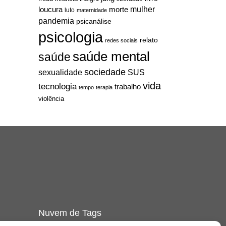
mulher
loucura
morte
luto
maternidade
pandemia
psicanálise
psicologia
relato
redes sociais
saúde mental
saúde
sociedade
sexualidade
SUS
vida
tecnologia
trabalho
tempo
terapia
violência
Nuvem de Tags