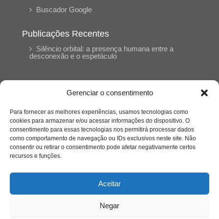
Buscador Google
Publicações Recentes
Silêncio orbital: a presença humana entre a
desconexão e o espetáculo
A reinvenção do trabalho e o choque geracional:
uma análise crítica do mercado contemporâneo
Gerenciar o consentimento
em “Um Senhor Estagiário”
Para fornecer as melhores experiências, usamos tecnologias como
cookies para armazenar e/ou acessar informações do dispositivo. O
O corpo como expressão do cuidado
consentimento para essas tecnologias nos permitirá processar dados
psicológico: (En)Cena entrevista Eliz Dorneles
como comportamento de navegação ou IDs exclusivos neste site. Não
consentir ou retirar o consentimento pode afetar negativamente certos
recursos e funções.
Violência, saúde mental e a difícil construção do
acolhimento institucional: (En)cena entrevista
Izabella Ferreira dos Santos, Conselheira do
Aceitar
CRP-23
Negar
Ser mulher, pensar gênero, enfrentar o mundo: