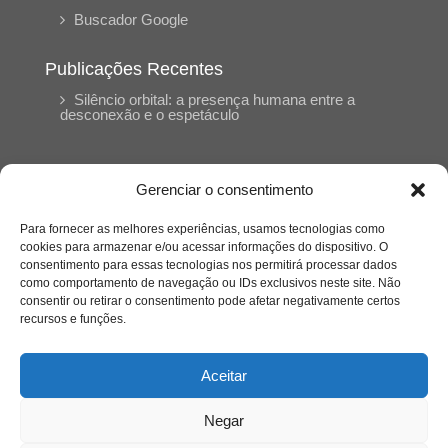
Buscador Google
Publicações Recentes
Silêncio orbital: a presença humana entre a
desconexão e o espetáculo
A reinvenção do trabalho e o choque geracional:
uma análise crítica do mercado contemporâneo
Gerenciar o consentimento
em “Um Senhor Estagiário”
Para fornecer as melhores experiências, usamos tecnologias como
cookies para armazenar e/ou acessar informações do dispositivo. O
O corpo como expressão do cuidado
consentimento para essas tecnologias nos permitirá processar dados
psicológico: (En)Cena entrevista Eliz Dorneles
como comportamento de navegação ou IDs exclusivos neste site. Não
consentir ou retirar o consentimento pode afetar negativamente certos
recursos e funções.
Violência, saúde mental e a difícil construção do
acolhimento institucional: (En)cena entrevista
Izabella Ferreira dos Santos, Conselheira do
Aceitar
CRP-23
Negar
Ser mulher, pensar gênero, enfrentar o mundo: