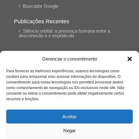
Buscador Google
Publicações Recentes
Silêncio orbital: a presença humana entre a
desconexão e o espetáculo
A reinvenção do trabalho e o choque geracional:
uma análise crítica do mercado contemporâneo
Gerenciar o consentimento
em “Um Senhor Estagiário”
Para fornecer as melhores experiências, usamos tecnologias como
cookies para armazenar e/ou acessar informações do dispositivo. O
O corpo como expressão do cuidado
consentimento para essas tecnologias nos permitirá processar dados
psicológico: (En)Cena entrevista Eliz Dorneles
como comportamento de navegação ou IDs exclusivos neste site. Não
consentir ou retirar o consentimento pode afetar negativamente certos
recursos e funções.
Violência, saúde mental e a difícil construção do
acolhimento institucional: (En)cena entrevista
Izabella Ferreira dos Santos, Conselheira do
Aceitar
CRP-23
Negar
Ser mulher, pensar gênero, enfrentar o mundo: