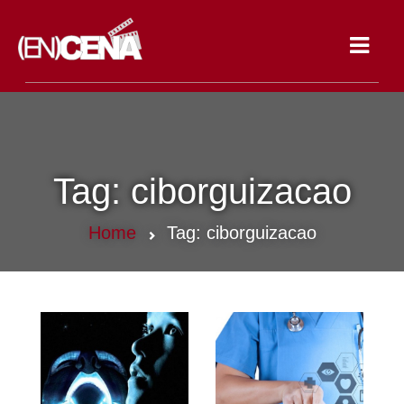
Toggle
navigat
Tag:
ciborguizacao
Home
Tag:
ciborguizacao