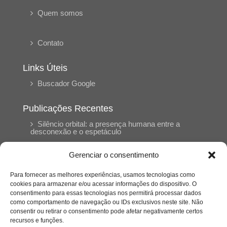
Quem somos
Contato
Links Úteis
Buscador Google
Publicações Recentes
Silêncio orbital: a presença humana entre a
desconexão e o espetáculo
Gerenciar o consentimento
A reinvenção do trabalho e o choque geracional:
uma análise crítica do mercado contemporâneo
Para fornecer as melhores experiências, usamos tecnologias como
em “Um Senhor Estagiário”
cookies para armazenar e/ou acessar informações do dispositivo. O
consentimento para essas tecnologias nos permitirá processar dados
como comportamento de navegação ou IDs exclusivos neste site. Não
O corpo como expressão do cuidado
consentir ou retirar o consentimento pode afetar negativamente certos
psicológico: (En)Cena entrevista Eliz Dorneles
recursos e funções.