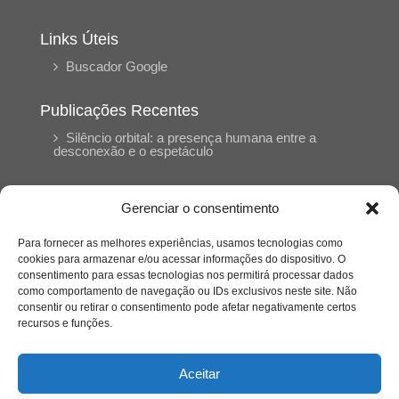
Links Úteis
Buscador Google
Publicações Recentes
Silêncio orbital: a presença humana entre a
desconexão e o espetáculo
A reinvenção do trabalho e o choque geracional:
Gerenciar o consentimento
uma análise crítica do mercado contemporâneo
em “Um Senhor Estagiário”
Para fornecer as melhores experiências, usamos tecnologias como
cookies para armazenar e/ou acessar informações do dispositivo. O
consentimento para essas tecnologias nos permitirá processar dados
O corpo como expressão do cuidado
como comportamento de navegação ou IDs exclusivos neste site. Não
psicológico: (En)Cena entrevista Eliz Dorneles
consentir ou retirar o consentimento pode afetar negativamente certos
recursos e funções.
Violência, saúde mental e a difícil construção do
acolhimento institucional: (En)cena entrevista
Aceitar
Izabella Ferreira dos Santos, Conselheira do
CRP-23