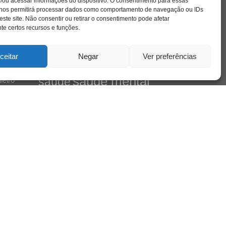
crianca
depressao
/ou acessar informações do dispositivo. O consentimento para essas
 nos permitirá processar dados como comportamento de navegação ou IDs
família
educação
filme
entrevista
escola
este site. Não consentir ou retirar o consentimento pode afetar
mento
jung
livro
freud
infância
insight
liberdade
e certos recursos e funções.
mulher
loucura
morte
luto
maternidade
pandemia
psicanálise
ceitar
Negar
Ver preferências
psicologia
relato
redes sociais
saúde mental
saúde
leiro
sociedade
sexualidade
SUS
vida
tecnologia
trabalho
tempo
terapia
 do
violência
por
esejo