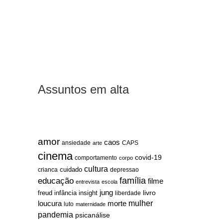
Assuntos em alta
amor
caos
ansiedade
arte
CAPS
cinema
covid-19
comportamento
corpo
cultura
cuidado
crianca
depressao
família
educação
filme
entrevista
escola
jung
livro
freud
infância
insight
liberdade
mulher
loucura
morte
luto
maternidade
pandemia
psicanálise