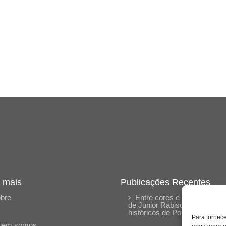
 mais
Publicações Recentes
bre
Entre cores e memórias: a 
de Junior Rabisco e os traço
históricos de Porto Nacional
Para fornec
uem somos