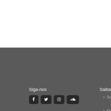
Siga-nos
Saiba
So
Q