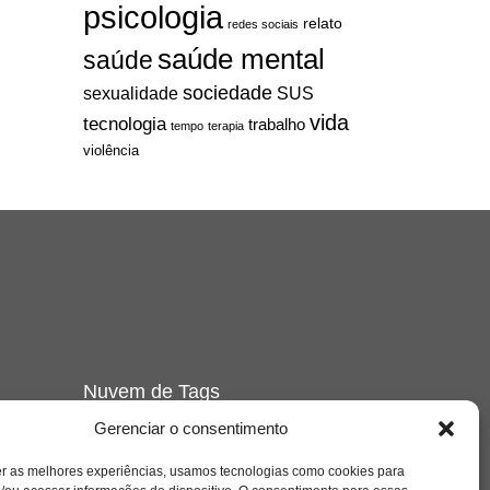
psicologia
relato
redes sociais
saúde mental
saúde
sociedade
sexualidade
SUS
vida
tecnologia
trabalho
tempo
terapia
violência
Nuvem de Tags
amor
Gerenciar o consentimento
arte
caos
ansiedade
arte
CAPS
s
cinema
covid-19
comportamento
corpo
er as melhores experiências, usamos tecnologias como cookies para
cultura
cuidado