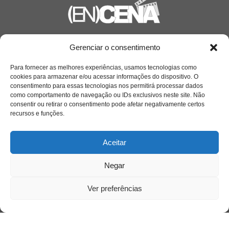
Saiba mais
Gerenciar o consentimento
Sobre
Para fornecer as melhores experiências, usamos tecnologias como
cookies para armazenar e/ou acessar informações do dispositivo. O
consentimento para essas tecnologias nos permitirá processar dados
como comportamento de navegação ou IDs exclusivos neste site. Não
Quem somos
consentir ou retirar o consentimento pode afetar negativamente certos
recursos e funções.
Contato
Aceitar
Links Úteis
Negar
Buscador Google
Ver preferências
Publicações Recentes
A caminhada antimanicomial e os desafios da
saúde mental no Tocantins: (En)Cena entrevista