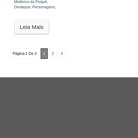
Mistérios da Psiquê,
Destaque,
Personagens,
Leia Mais
Página 1 De 3
1
2
3