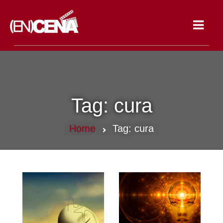
Toggle
navigat
Tag:
cura
Home
Tag:
cura