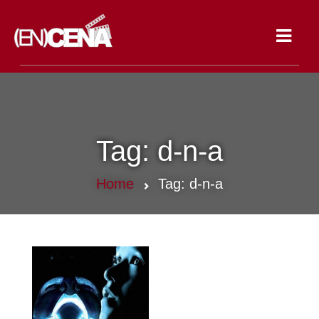
Toggle
navigat
Tag:
d-n-a
Home
Tag:
d-n-a