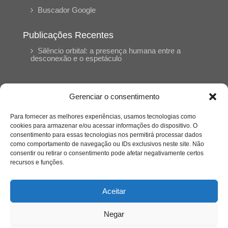
Buscador Google
Publicações Recentes
Silêncio orbital: a presença humana entre a
desconexão e o espetáculo
A reinvenção do trabalho e o choque geracional:
uma análise crítica do mercado contemporâneo
Gerenciar o consentimento
em “Um Senhor Estagiário”
Para fornecer as melhores experiências, usamos tecnologias como
cookies para armazenar e/ou acessar informações do dispositivo. O
O corpo como expressão do cuidado
consentimento para essas tecnologias nos permitirá processar dados
psicológico: (En)Cena entrevista Eliz Dorneles
como comportamento de navegação ou IDs exclusivos neste site. Não
consentir ou retirar o consentimento pode afetar negativamente certos
recursos e funções.
Violência, saúde mental e a difícil construção do
acolhimento institucional: (En)cena entrevista
Izabella Ferreira dos Santos, Conselheira do
Aceitar
CRP-23
Negar
Ser mulher, pensar gênero, enfrentar o mundo: