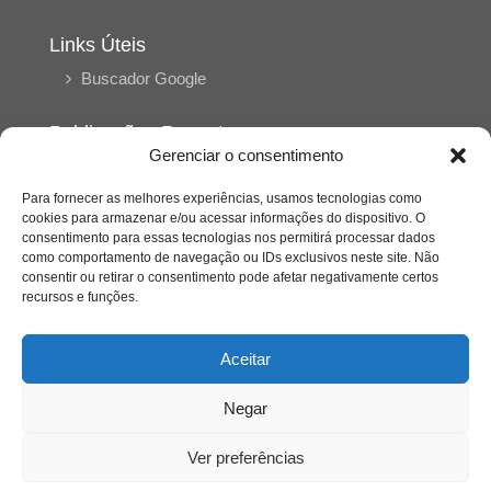
Links Úteis
Buscador Google
Publicações Recentes
Gerenciar o consentimento
Silêncio orbital: a presença humana entre a
desconexão e o espetáculo
Para fornecer as melhores experiências, usamos tecnologias como
cookies para armazenar e/ou acessar informações do dispositivo. O
consentimento para essas tecnologias nos permitirá processar dados
A reinvenção do trabalho e o choque geracional:
como comportamento de navegação ou IDs exclusivos neste site. Não
uma análise crítica do mercado contemporâneo
consentir ou retirar o consentimento pode afetar negativamente certos
em “Um Senhor Estagiário”
recursos e funções.
O corpo como expressão do cuidado
Aceitar
psicológico: (En)Cena entrevista Eliz Dorneles
Negar
Violência, saúde mental e a difícil construção do
acolhimento institucional: (En)cena entrevista
Ver preferências
Izabella Ferreira dos Santos, Conselheira do
CRP-23