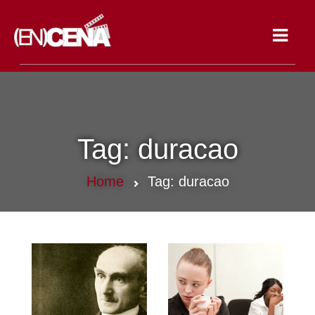
Toggle
navigat
Tag:
duracao
Home
Tag:
duracao