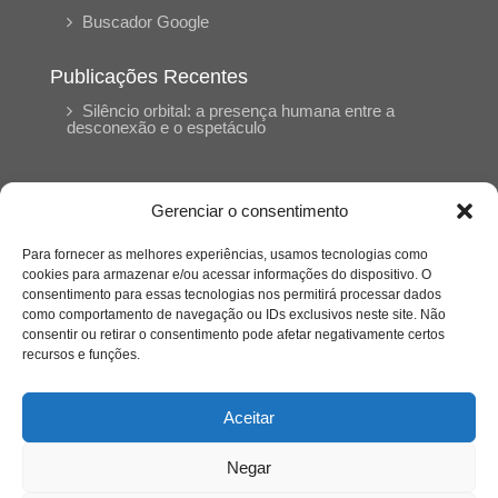
Buscador Google
Publicações Recentes
Silêncio orbital: a presença humana entre a
desconexão e o espetáculo
A reinvenção do trabalho e o choque geracional:
uma análise crítica do mercado contemporâneo
Gerenciar o consentimento
em “Um Senhor Estagiário”
Para fornecer as melhores experiências, usamos tecnologias como
cookies para armazenar e/ou acessar informações do dispositivo. O
O corpo como expressão do cuidado
consentimento para essas tecnologias nos permitirá processar dados
psicológico: (En)Cena entrevista Eliz Dorneles
como comportamento de navegação ou IDs exclusivos neste site. Não
consentir ou retirar o consentimento pode afetar negativamente certos
recursos e funções.
Violência, saúde mental e a difícil construção do
acolhimento institucional: (En)cena entrevista
Izabella Ferreira dos Santos, Conselheira do
Aceitar
CRP-23
Negar
Ser mulher, pensar gênero, enfrentar o mundo: