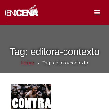
Toggle
navigat
Tag:
editora-contexto
Home
Tag:
editora-contexto