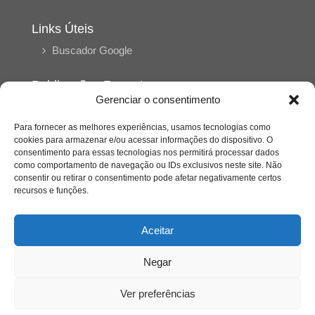
Links Úteis
Buscador Google
Publicações Recentes
Gerenciar o consentimento
Silêncio orbital: a presença humana entre a
desconexão e o espetáculo
Para fornecer as melhores experiências, usamos tecnologias como
cookies para armazenar e/ou acessar informações do dispositivo. O
consentimento para essas tecnologias nos permitirá processar dados
A reinvenção do trabalho e o choque geracional:
como comportamento de navegação ou IDs exclusivos neste site. Não
uma análise crítica do mercado contemporâneo
consentir ou retirar o consentimento pode afetar negativamente certos
em “Um Senhor Estagiário”
recursos e funções.
O corpo como expressão do cuidado
Aceitar
psicológico: (En)Cena entrevista Eliz Dorneles
Negar
Violência, saúde mental e a difícil construção do
acolhimento institucional: (En)cena entrevista
Ver preferências
Izabella Ferreira dos Santos, Conselheira do
CRP-23