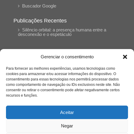
Buscador Google
Publicações Recentes
Silêncio orbital: a presença humana entre a
desconexão e o espetáculo
A reinvenção do trabalho e o choque geracional:
uma análise crítica do mercado contemporâneo
Gerenciar o consentimento
em “Um Senhor Estagiário”
Para fornecer as melhores experiências, usamos tecnologias como
cookies para armazenar e/ou acessar informações do dispositivo. O
O corpo como expressão do cuidado
consentimento para essas tecnologias nos permitirá processar dados
psicológico: (En)Cena entrevista Eliz Dorneles
como comportamento de navegação ou IDs exclusivos neste site. Não
consentir ou retirar o consentimento pode afetar negativamente certos
recursos e funções.
Violência, saúde mental e a difícil construção do
acolhimento institucional: (En)cena entrevista
Izabella Ferreira dos Santos, Conselheira do
Aceitar
CRP-23
Negar
Ser mulher, pensar gênero, enfrentar o mundo: