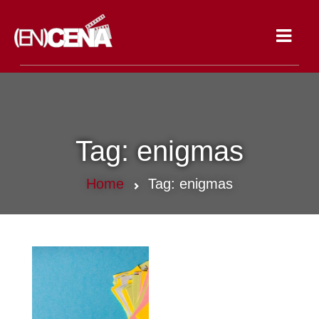
Toggle
navigat
Tag:
enigmas
Home
Tag:
enigmas