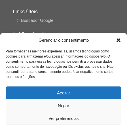
Links Úteis
Buscador Google
Publicações Recentes
Gerenciar o consentimento
Silêncio orbital: a presença humana entre a
desconexão e o espetáculo
Para fornecer as melhores experiências, usamos tecnologias como
cookies para armazenar e/ou acessar informações do dispositivo. O
consentimento para essas tecnologias nos permitirá processar dados
A reinvenção do trabalho e o choque geracional:
como comportamento de navegação ou IDs exclusivos neste site. Não
uma análise crítica do mercado contemporâneo
consentir ou retirar o consentimento pode afetar negativamente certos
em “Um Senhor Estagiário”
recursos e funções.
O corpo como expressão do cuidado
Aceitar
psicológico: (En)Cena entrevista Eliz Dorneles
Negar
Violência, saúde mental e a difícil construção do
acolhimento institucional: (En)cena entrevista
Ver preferências
Izabella Ferreira dos Santos, Conselheira do
CRP-23