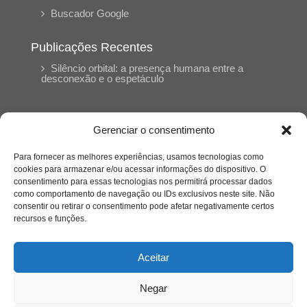
Buscador Google
Publicações Recentes
Silêncio orbital: a presença humana entre a
desconexão e o espetáculo
A reinvenção do trabalho e o choque geracional:
uma análise crítica do mercado contemporâneo
Gerenciar o consentimento
em “Um Senhor Estagiário”
Para fornecer as melhores experiências, usamos tecnologias como
cookies para armazenar e/ou acessar informações do dispositivo. O
O corpo como expressão do cuidado
consentimento para essas tecnologias nos permitirá processar dados
psicológico: (En)Cena entrevista Eliz Dorneles
como comportamento de navegação ou IDs exclusivos neste site. Não
consentir ou retirar o consentimento pode afetar negativamente certos
recursos e funções.
Violência, saúde mental e a difícil construção do
acolhimento institucional: (En)cena entrevista
Izabella Ferreira dos Santos, Conselheira do
Aceitar
CRP-23
Negar
Ser mulher, pensar gênero, enfrentar o mundo: