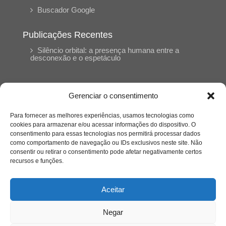
Buscador Google
Publicações Recentes
Silêncio orbital: a presença humana entre a
desconexão e o espetáculo
A reinvenção do trabalho e o choque geracional:
uma análise crítica do mercado contemporâneo
Gerenciar o consentimento
em “Um Senhor Estagiário”
Para fornecer as melhores experiências, usamos tecnologias como
cookies para armazenar e/ou acessar informações do dispositivo. O
O corpo como expressão do cuidado
consentimento para essas tecnologias nos permitirá processar dados
psicológico: (En)Cena entrevista Eliz Dorneles
como comportamento de navegação ou IDs exclusivos neste site. Não
consentir ou retirar o consentimento pode afetar negativamente certos
recursos e funções.
Violência, saúde mental e a difícil construção do
acolhimento institucional: (En)cena entrevista
Izabella Ferreira dos Santos, Conselheira do
Aceitar
CRP-23
Negar
Ser mulher, pensar gênero, enfrentar o mundo: