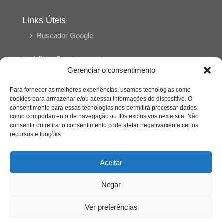
Links Úteis
Buscador Google
Publicações Recentes
Gerenciar o consentimento
Silêncio orbital: a presença humana entre a
desconexão e o espetáculo
Para fornecer as melhores experiências, usamos tecnologias como
cookies para armazenar e/ou acessar informações do dispositivo. O
consentimento para essas tecnologias nos permitirá processar dados
A reinvenção do trabalho e o choque geracional:
como comportamento de navegação ou IDs exclusivos neste site. Não
uma análise crítica do mercado contemporâneo
consentir ou retirar o consentimento pode afetar negativamente certos
em “Um Senhor Estagiário”
recursos e funções.
O corpo como expressão do cuidado
Aceitar
psicológico: (En)Cena entrevista Eliz Dorneles
Negar
Violência, saúde mental e a difícil construção do
acolhimento institucional: (En)cena entrevista
Ver preferências
Izabella Ferreira dos Santos, Conselheira do
CRP-23