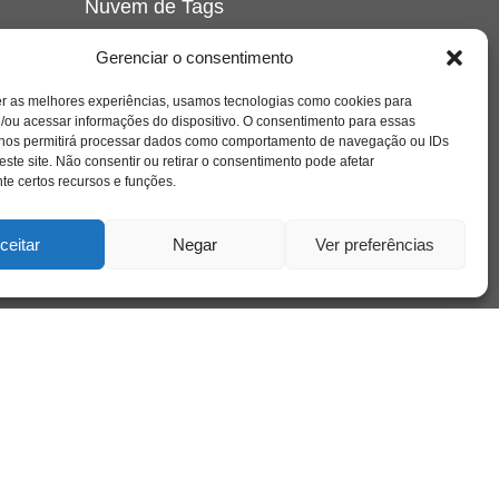
Nuvem de Tags
amor
caos
ansiedade
arte
CAPS
Gerenciar o consentimento
e o
cinema
covid-19
comportamento
corpo
er as melhores experiências, usamos tecnologias como cookies para
cultura
cuidado
crianca
depressao
/ou acessar informações do dispositivo. O consentimento para essas
família
educação
filme
entrevista
escola
o
 nos permitirá processar dados como comportamento de navegação ou IDs
se
jung
livro
freud
infância
insight
liberdade
este site. Não consentir ou retirar o consentimento pode afetar
mulher
loucura
morte
e certos recursos e funções.
luto
maternidade
hor
pandemia
psicanálise
psicologia
ceitar
Negar
Ver preferências
relato
redes sociais
o
saúde mental
saúde
a
sociedade
sexualidade
SUS
vida
tecnologia
trabalho
tempo
terapia
violência
nto
sta