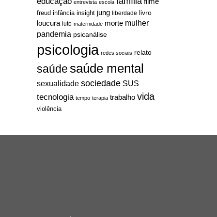
família
educação
filme
entrevista
escola
jung
livro
freud
infância
insight
liberdade
mulher
loucura
morte
luto
maternidade
pandemia
psicanálise
psicologia
relato
redes sociais
saúde mental
saúde
sociedade
sexualidade
SUS
vida
tecnologia
trabalho
tempo
terapia
violência