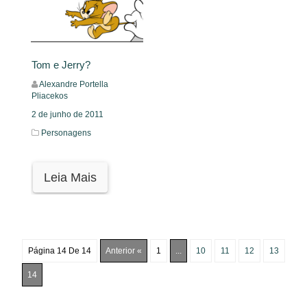
Tom e Jerry?
Alexandre Portella
Pliacekos
2 de junho de 2011
Personagens
Leia Mais
Página 14 De 14
Anterior «
1
...
10
11
12
13
14