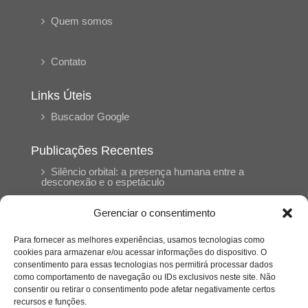
Quem somos
Contato
Links Úteis
Buscador Google
Publicações Recentes
Silêncio orbital: a presença humana entre a
desconexão e o espetáculo
Gerenciar o consentimento
A reinvenção do trabalho e o choque geracional:
uma análise crítica do mercado contemporâneo
Para fornecer as melhores experiências, usamos tecnologias como
em “Um Senhor Estagiário”
cookies para armazenar e/ou acessar informações do dispositivo. O
consentimento para essas tecnologias nos permitirá processar dados
como comportamento de navegação ou IDs exclusivos neste site. Não
O corpo como expressão do cuidado
consentir ou retirar o consentimento pode afetar negativamente certos
psicológico: (En)Cena entrevista Eliz Dorneles
recursos e funções.