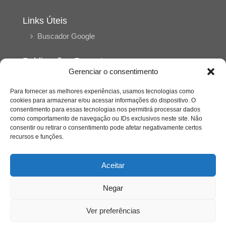
Links Úteis
Buscador Google
Publicações Recentes
Gerenciar o consentimento
Silêncio orbital: a presença humana entre a
desconexão e o espetáculo
Para fornecer as melhores experiências, usamos tecnologias como
cookies para armazenar e/ou acessar informações do dispositivo. O
consentimento para essas tecnologias nos permitirá processar dados
A reinvenção do trabalho e o choque geracional:
como comportamento de navegação ou IDs exclusivos neste site. Não
uma análise crítica do mercado contemporâneo
consentir ou retirar o consentimento pode afetar negativamente certos
em “Um Senhor Estagiário”
recursos e funções.
O corpo como expressão do cuidado
Aceitar
psicológico: (En)Cena entrevista Eliz Dorneles
Negar
Violência, saúde mental e a difícil construção do
acolhimento institucional: (En)cena entrevista
Ver preferências
Izabella Ferreira dos Santos, Conselheira do
CRP-23