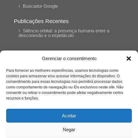
Buscador Google
Publicações Recentes
Silêncio orbital: a presença humana entre a
desconexão e o espetáculo
A reinvenção do trabalho e o choque geracional:
uma análise crítica do mercado contemporâneo
Gerenciar o consentimento
em “Um Senhor Estagiário”
Para fornecer as melhores experiências, usamos tecnologias como
cookies para armazenar e/ou acessar informações do dispositivo. O
O corpo como expressão do cuidado
consentimento para essas tecnologias nos permitirá processar dados
psicológico: (En)Cena entrevista Eliz Dorneles
como comportamento de navegação ou IDs exclusivos neste site. Não
consentir ou retirar o consentimento pode afetar negativamente certos
recursos e funções.
Violência, saúde mental e a difícil construção do
acolhimento institucional: (En)cena entrevista
Izabella Ferreira dos Santos, Conselheira do
Aceitar
CRP-23
Negar
Ser mulher, pensar gênero, enfrentar o mundo: