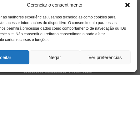
amor
l e
caos
ansiedade
arte
CAPS
Gerenciar o consentimento
no
cinema
ta
covid-19
comportamento
corpo
er as melhores experiências, usamos tecnologias como cookies para
cultura
cuidado
crianca
depressao
/ou acessar informações do dispositivo. O consentimento para essas
família
educação
filme
entrevista
escola
 nos permitirá processar dados como comportamento de navegação ou IDs
de
jung
livro
este site. Não consentir ou retirar o consentimento pode afetar
freud
infância
insight
liberdade
Cena
e certos recursos e funções.
mulher
loucura
morte
luto
maternidade
pandemia
psicanálise
psicologia
ceitar
Negar
Ver preferências
relato
redes sociais
mento
saúde mental
saúde
sociedade
sexualidade
SUS
vida
tecnologia
trabalho
tempo
terapia
violência
leiro
 do