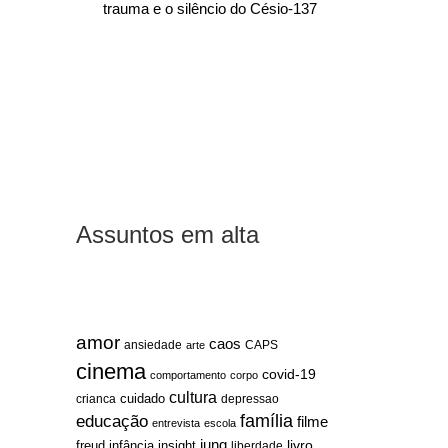
trauma e o silêncio do Césio-137
Assuntos em alta
amor
caos
ansiedade
arte
CAPS
cinema
covid-19
comportamento
corpo
cultura
cuidado
crianca
depressao
família
educação
filme
entrevista
escola
jung
livro
freud
infância
insight
liberdade