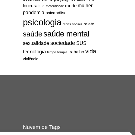
mulher
loucura
morte
luto
maternidade
pandemia
psicanálise
psicologia
relato
redes sociais
saúde mental
saúde
sociedade
sexualidade
SUS
vida
tecnologia
trabalho
tempo
terapia
violência
Nuvem de Tags