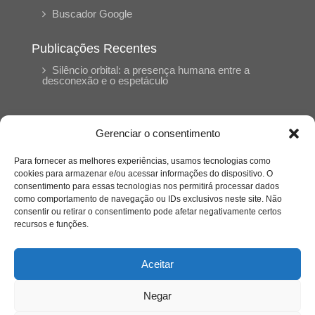
Buscador Google
Publicações Recentes
Silêncio orbital: a presença humana entre a
desconexão e o espetáculo
A reinvenção do trabalho e o choque geracional:
uma análise crítica do mercado contemporâneo
Gerenciar o consentimento
em “Um Senhor Estagiário”
Para fornecer as melhores experiências, usamos tecnologias como
cookies para armazenar e/ou acessar informações do dispositivo. O
O corpo como expressão do cuidado
consentimento para essas tecnologias nos permitirá processar dados
psicológico: (En)Cena entrevista Eliz Dorneles
como comportamento de navegação ou IDs exclusivos neste site. Não
consentir ou retirar o consentimento pode afetar negativamente certos
recursos e funções.
Violência, saúde mental e a difícil construção do
acolhimento institucional: (En)cena entrevista
Izabella Ferreira dos Santos, Conselheira do
Aceitar
CRP-23
Negar
Ser mulher, pensar gênero, enfrentar o mundo: