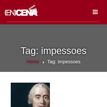
Toggle
navigat
Tag:
impessoes
Home
Tag:
impessoes