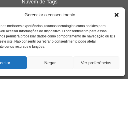
Nuvem de Tags
amor
caos
ansiedade
arte
CAPS
Gerenciar o consentimento
e o
cinema
covid-19
comportamento
corpo
er as melhores experiências, usamos tecnologias como cookies para
cultura
cuidado
crianca
depressao
/ou acessar informações do dispositivo. O consentimento para essas
família
educação
filme
entrevista
escola
o
 nos permitirá processar dados como comportamento de navegação ou IDs
se
jung
livro
freud
infância
insight
liberdade
este site. Não consentir ou retirar o consentimento pode afetar
mulher
loucura
morte
e certos recursos e funções.
luto
maternidade
hor
pandemia
psicanálise
psicologia
ceitar
Negar
Ver preferências
relato
redes sociais
o
saúde mental
saúde
a
sociedade
sexualidade
SUS
vida
tecnologia
trabalho
tempo
terapia
violência
nto
sta