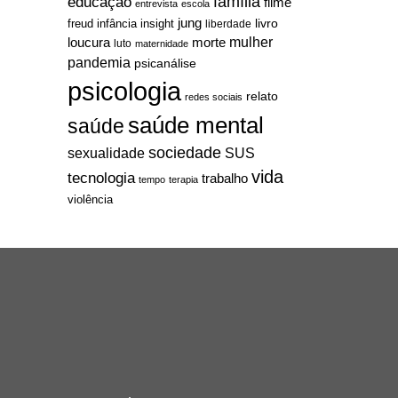
família
educação
filme
entrevista
escola
jung
livro
freud
infância
insight
liberdade
mulher
loucura
morte
luto
maternidade
pandemia
psicanálise
psicologia
relato
redes sociais
saúde mental
saúde
sociedade
sexualidade
SUS
vida
tecnologia
trabalho
tempo
terapia
violência