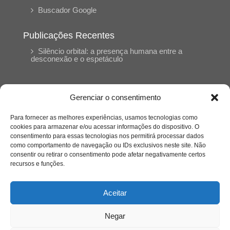
Buscador Google
Publicações Recentes
Silêncio orbital: a presença humana entre a
desconexão e o espetáculo
A reinvenção do trabalho e o choque geracional:
uma análise crítica do mercado contemporâneo
Gerenciar o consentimento
em “Um Senhor Estagiário”
Para fornecer as melhores experiências, usamos tecnologias como
cookies para armazenar e/ou acessar informações do dispositivo. O
O corpo como expressão do cuidado
consentimento para essas tecnologias nos permitirá processar dados
psicológico: (En)Cena entrevista Eliz Dorneles
como comportamento de navegação ou IDs exclusivos neste site. Não
consentir ou retirar o consentimento pode afetar negativamente certos
recursos e funções.
Violência, saúde mental e a difícil construção do
acolhimento institucional: (En)cena entrevista
Izabella Ferreira dos Santos, Conselheira do
Aceitar
CRP-23
Negar
Ser mulher, pensar gênero, enfrentar o mundo: