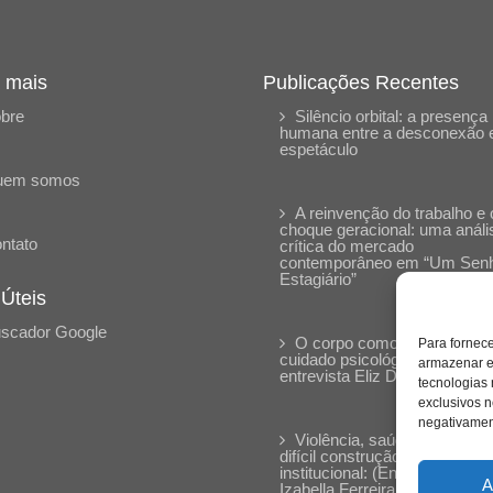
 mais
Publicações Recentes
bre
Silêncio orbital: a presença
humana entre a desconexão 
espetáculo
uem somos
A reinvenção do trabalho e 
choque geracional: uma análi
ntato
crítica do mercado
contemporâneo em “Um Sen
Estagiário”
 Úteis
scador Google
O corpo como expressão d
Para fornec
cuidado psicológico: (En)Cen
armazenar e
entrevista Eliz Dorneles
tecnologias
exclusivos n
negativament
Violência, saúde mental e a
difícil construção do acolhime
institucional: (En)cena entrevi
A
Izabella Ferreira dos Santos,