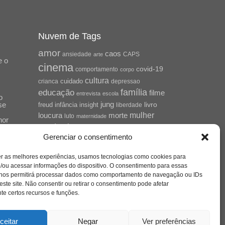
Nuvem de Tags
amor
caos
ansiedade
arte
CAPS
e o
cinema
covid-19
comportamento
corpo
cultura
cuidado
crianca
depressao
família
educação
filme
entrevista
escola
o
se
jung
livro
freud
infância
insight
liberdade
mulher
loucura
morte
luto
maternidade
hor
pandemia
psicanálise
Gerenciar o consentimento
psicologia
relato
redes sociais
o
er as melhores experiências, usamos tecnologias como cookies para
saúde mental
saúde
a
/ou acessar informações do dispositivo. O consentimento para essas
 nos permitirá processar dados como comportamento de navegação ou IDs
sociedade
sexualidade
SUS
este site. Não consentir ou retirar o consentimento pode afetar
vida
tecnologia
trabalho
e certos recursos e funções.
tempo
terapia
violência
nto
sta
ceitar
Negar
Ver preferências