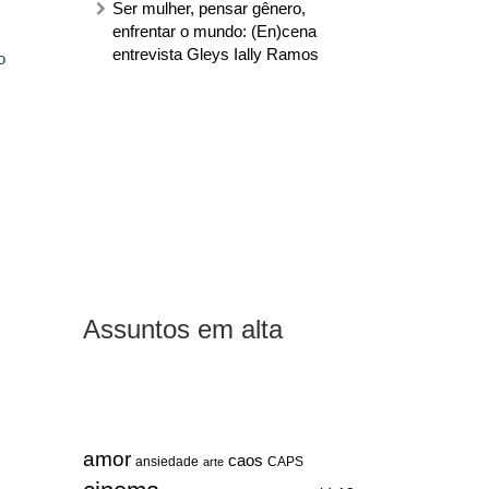
Ser mulher, pensar gênero,
enfrentar o mundo: (En)cena
entrevista Gleys Ially Ramos
o
Assuntos em alta
amor
caos
ansiedade
arte
CAPS