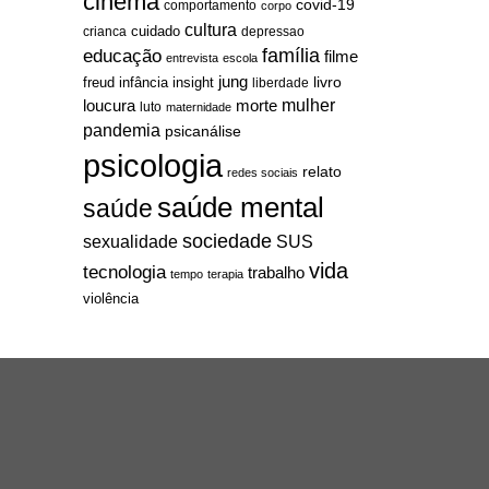
cinema
covid-19
comportamento
corpo
cultura
cuidado
crianca
depressao
família
educação
filme
entrevista
escola
jung
livro
freud
infância
insight
liberdade
mulher
loucura
morte
luto
maternidade
pandemia
psicanálise
psicologia
relato
redes sociais
saúde mental
saúde
sociedade
sexualidade
SUS
vida
tecnologia
trabalho
tempo
terapia
violência