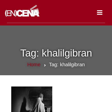
Toggle
navigat
Tag:
khalilgibran
Home
Tag:
khalilgibran