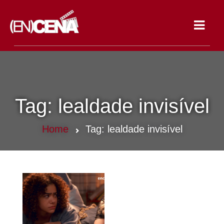
Toggle
navigat
Tag:
lealdade invisível
Home
Tag:
lealdade invisível