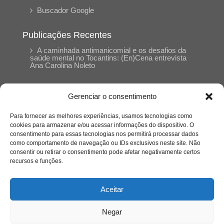
Buscador Google
Publicações Recentes
A caminhada antimanicomial e os desafios da
saúde mental no Tocantins: (En)Cena entrevista
Ana Carolina Noleto
A Psicologia como espaço de cuidado para
Gerenciar o consentimento
mulheres: (En)Cena entrevista Rayla Soares
Para fornecer as melhores experiências, usamos tecnologias como
cookies para armazenar e/ou acessar informações do dispositivo. O
Entre autocontrole e aprendizagem: o
consentimento para essas tecnologias nos permitirá processar dados
desenvolvimento comportamental em Kung Fu
como comportamento de navegação ou IDs exclusivos neste site. Não
Panda
consentir ou retirar o consentimento pode afetar negativamente certos
recursos e funções.
Entre o prato saudável e o consumo
compulsivo: a contradição alimentar do brasileiro
Aceitar
contemporâneo
Negar
O invisível que adoece: memória, trauma e o