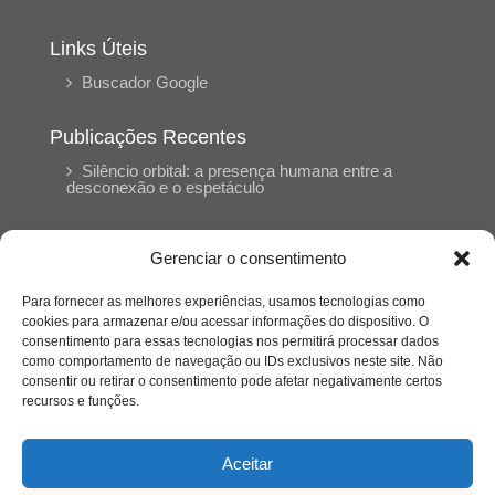
Links Úteis
Buscador Google
Publicações Recentes
Silêncio orbital: a presença humana entre a
desconexão e o espetáculo
A reinvenção do trabalho e o choque geracional:
Gerenciar o consentimento
uma análise crítica do mercado contemporâneo
em “Um Senhor Estagiário”
Para fornecer as melhores experiências, usamos tecnologias como
cookies para armazenar e/ou acessar informações do dispositivo. O
consentimento para essas tecnologias nos permitirá processar dados
O corpo como expressão do cuidado
como comportamento de navegação ou IDs exclusivos neste site. Não
psicológico: (En)Cena entrevista Eliz Dorneles
consentir ou retirar o consentimento pode afetar negativamente certos
recursos e funções.
Violência, saúde mental e a difícil construção do
acolhimento institucional: (En)cena entrevista
Aceitar
Izabella Ferreira dos Santos, Conselheira do
CRP-23