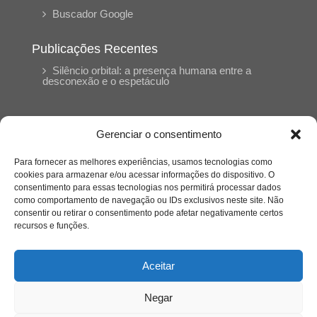
Buscador Google
Publicações Recentes
Silêncio orbital: a presença humana entre a
desconexão e o espetáculo
A reinvenção do trabalho e o choque geracional:
uma análise crítica do mercado contemporâneo
Gerenciar o consentimento
em “Um Senhor Estagiário”
Para fornecer as melhores experiências, usamos tecnologias como
cookies para armazenar e/ou acessar informações do dispositivo. O
O corpo como expressão do cuidado
consentimento para essas tecnologias nos permitirá processar dados
psicológico: (En)Cena entrevista Eliz Dorneles
como comportamento de navegação ou IDs exclusivos neste site. Não
consentir ou retirar o consentimento pode afetar negativamente certos
recursos e funções.
Violência, saúde mental e a difícil construção do
acolhimento institucional: (En)cena entrevista
Izabella Ferreira dos Santos, Conselheira do
Aceitar
CRP-23
Negar
Ser mulher, pensar gênero, enfrentar o mundo: