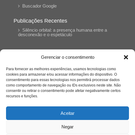
Buscador Google
Publicações Recentes
Silêncio orbital: a presença humana entre a
desconexão e o espetáculo
A reinvenção do trabalho e o choque geracional:
uma análise crítica do mercado contemporâneo
Gerenciar o consentimento
em “Um Senhor Estagiário”
Para fornecer as melhores experiências, usamos tecnologias como
cookies para armazenar e/ou acessar informações do dispositivo. O
O corpo como expressão do cuidado
consentimento para essas tecnologias nos permitirá processar dados
psicológico: (En)Cena entrevista Eliz Dorneles
como comportamento de navegação ou IDs exclusivos neste site. Não
consentir ou retirar o consentimento pode afetar negativamente certos
recursos e funções.
Violência, saúde mental e a difícil construção do
acolhimento institucional: (En)cena entrevista
Izabella Ferreira dos Santos, Conselheira do
Aceitar
CRP-23
Negar
Ser mulher, pensar gênero, enfrentar o mundo: