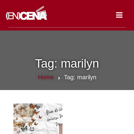
Toggle
navigat
Tag:
marilyn
Home
Tag:
marilyn