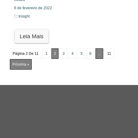
6 de fevereiro de 2022
Insight
Leia Mais
Página 2 De 11
1
2
3
4
5
6
...
11
Próxima »