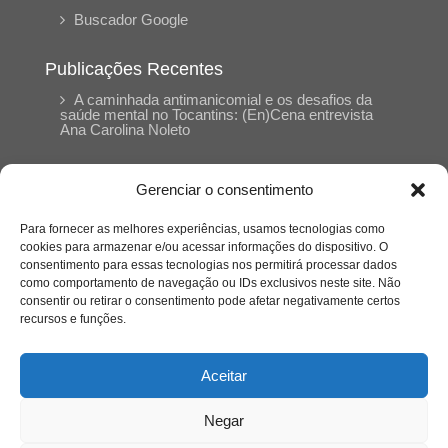
Buscador Google
Publicações Recentes
A caminhada antimanicomial e os desafios da
saúde mental no Tocantins: (En)Cena entrevista
Ana Carolina Noleto
A Psicologia como espaço de cuidado para
Gerenciar o consentimento
mulheres: (En)Cena entrevista Rayla Soares
Para fornecer as melhores experiências, usamos tecnologias como
cookies para armazenar e/ou acessar informações do dispositivo. O
Entre cores e memórias: a arte de Junior
consentimento para essas tecnologias nos permitirá processar dados
Rabisco e os traços históricos de Porto Nacional
como comportamento de navegação ou IDs exclusivos neste site. Não
consentir ou retirar o consentimento pode afetar negativamente certos
recursos e funções.
Entre autocontrole e aprendizagem: o
desenvolvimento comportamental em Kung Fu
Panda
Aceitar
Negar
Entre o prato saudável e o consumo
compulsivo: a contradição alimentar do brasileiro