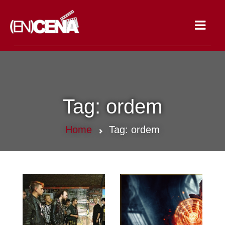
Toggle
navigat
Tag:
ordem
Home
Tag:
ordem