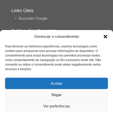
Links Úteis
Buscador Google
Publicações Recentes
Gerenciar o consentimento
A caminhada antimanicomial e os desafios da
saúde mental no Tocantins: (En)Cena entrevista
Ana Carolina Noleto
Para fornecer as melhores experiências, usamos tecnologias como
cookies para armazenar e/ou acessar informações do dispositivo. O
consentimento para essas tecnologias nos permitirá processar dados
como comportamento de navegação ou IDs exclusivos neste site. Não
A Psicologia como espaço de cuidado para
consentir ou retirar o consentimento pode afetar negativamente certos
mulheres: (En)Cena entrevista Rayla Soares
recursos e funções.
Entre autocontrole e aprendizagem: o
Aceitar
desenvolvimento comportamental em Kung Fu
Panda
Negar
Entre o prato saudável e o consumo
Ver preferências
compulsivo: a contradição alimentar do brasileiro
contemporâneo