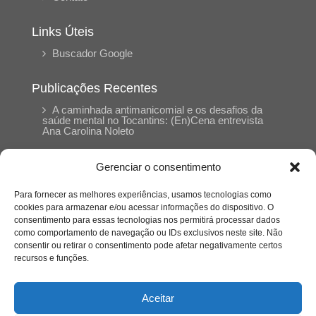
Links Úteis
Buscador Google
Publicações Recentes
A caminhada antimanicomial e os desafios da
saúde mental no Tocantins: (En)Cena entrevista
Ana Carolina Noleto
Gerenciar o consentimento
A Psicologia como espaço de cuidado para
mulheres: (En)Cena entrevista Rayla Soares
Para fornecer as melhores experiências, usamos tecnologias como
cookies para armazenar e/ou acessar informações do dispositivo. O
consentimento para essas tecnologias nos permitirá processar dados
Entre autocontrole e aprendizagem: o
como comportamento de navegação ou IDs exclusivos neste site. Não
desenvolvimento comportamental em Kung Fu
Panda
consentir ou retirar o consentimento pode afetar negativamente certos
recursos e funções.
Entre o prato saudável e o consumo
compulsivo: a contradição alimentar do brasileiro
Aceitar
contemporâneo