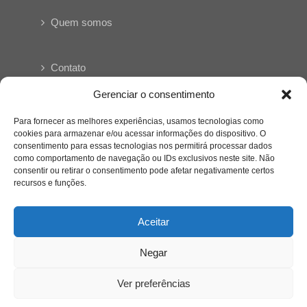
Quem somos
Contato
Gerenciar o consentimento
Links Úteis
Para fornecer as melhores experiências, usamos tecnologias como
Buscador Google
cookies para armazenar e/ou acessar informações do dispositivo. O
consentimento para essas tecnologias nos permitirá processar dados
Publicações Recentes
como comportamento de navegação ou IDs exclusivos neste site. Não
consentir ou retirar o consentimento pode afetar negativamente certos
A caminhada antimanicomial e os desafios da
recursos e funções.
saúde mental no Tocantins: (En)Cena entrevista
Ana Carolina Noleto
Aceitar
A Psicologia como espaço de cuidado para
Negar
mulheres: (En)Cena entrevista Rayla Soares
Ver preferências
Entre cores e memórias: a arte de Junior