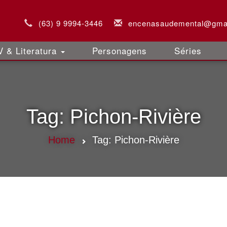
(63) 9 9994-3446
encenasaudemental@gma
 & Literatura
Personagens
Séries
Tag:
Pichon-Rivière
Home
Tag:
Pichon-Rivière