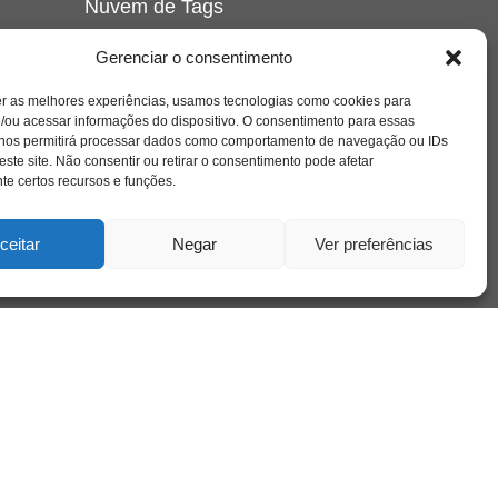
Nuvem de Tags
amor
caos
ansiedade
arte
CAPS
Gerenciar o consentimento
e o
cinema
covid-19
comportamento
corpo
er as melhores experiências, usamos tecnologias como cookies para
cultura
cuidado
crianca
depressao
/ou acessar informações do dispositivo. O consentimento para essas
família
educação
filme
entrevista
escola
o
 nos permitirá processar dados como comportamento de navegação ou IDs
se
jung
livro
freud
infância
insight
liberdade
este site. Não consentir ou retirar o consentimento pode afetar
mulher
loucura
morte
e certos recursos e funções.
luto
maternidade
hor
pandemia
psicanálise
psicologia
ceitar
Negar
Ver preferências
relato
redes sociais
o
saúde mental
saúde
a
sociedade
sexualidade
SUS
vida
tecnologia
trabalho
tempo
terapia
violência
nto
sta