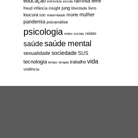
família
educação
filme
entrevista
escola
jung
livro
freud
infância
insight
liberdade
mulher
loucura
morte
luto
maternidade
pandemia
psicanálise
psicologia
relato
redes sociais
saúde mental
saúde
sociedade
sexualidade
SUS
vida
tecnologia
trabalho
tempo
terapia
violência