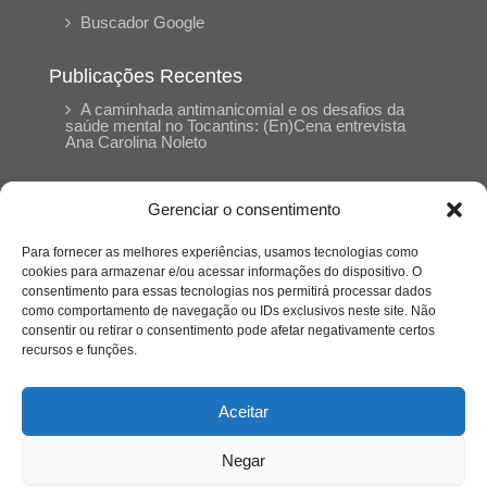
Buscador Google
Publicações Recentes
A caminhada antimanicomial e os desafios da
saúde mental no Tocantins: (En)Cena entrevista
Ana Carolina Noleto
A Psicologia como espaço de cuidado para
Gerenciar o consentimento
mulheres: (En)Cena entrevista Rayla Soares
Para fornecer as melhores experiências, usamos tecnologias como
cookies para armazenar e/ou acessar informações do dispositivo. O
Entre autocontrole e aprendizagem: o
consentimento para essas tecnologias nos permitirá processar dados
desenvolvimento comportamental em Kung Fu
como comportamento de navegação ou IDs exclusivos neste site. Não
Panda
consentir ou retirar o consentimento pode afetar negativamente certos
recursos e funções.
Entre o prato saudável e o consumo
compulsivo: a contradição alimentar do brasileiro
Aceitar
contemporâneo
Negar
O invisível que adoece: memória, trauma e o