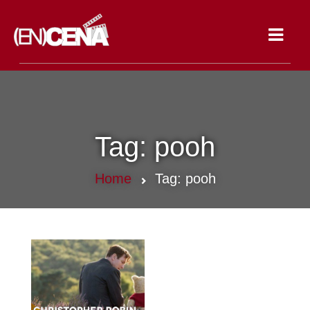
Toggle
navigat
Tag:
pooh
Home
Tag:
pooh