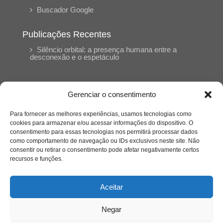
Buscador Google
Publicações Recentes
Silêncio orbital: a presença humana entre a
desconexão e o espetáculo
A reinvenção do trabalho e o choque geracional:
uma análise crítica do mercado contemporâneo
Gerenciar o consentimento
em “Um Senhor Estagiário”
Para fornecer as melhores experiências, usamos tecnologias como
cookies para armazenar e/ou acessar informações do dispositivo. O
O corpo como expressão do cuidado
consentimento para essas tecnologias nos permitirá processar dados
psicológico: (En)Cena entrevista Eliz Dorneles
como comportamento de navegação ou IDs exclusivos neste site. Não
consentir ou retirar o consentimento pode afetar negativamente certos
recursos e funções.
Violência, saúde mental e a difícil construção do
acolhimento institucional: (En)cena entrevista
Izabella Ferreira dos Santos, Conselheira do
Aceitar
CRP-23
Negar
Ser mulher, pensar gênero, enfrentar o mundo: