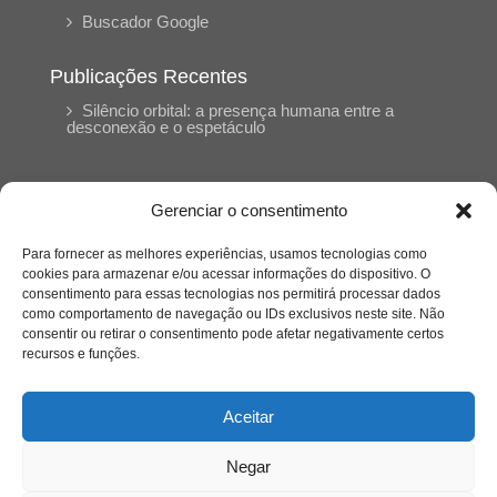
Buscador Google
Publicações Recentes
Silêncio orbital: a presença humana entre a
desconexão e o espetáculo
A reinvenção do trabalho e o choque geracional:
uma análise crítica do mercado contemporâneo
Gerenciar o consentimento
em “Um Senhor Estagiário”
Para fornecer as melhores experiências, usamos tecnologias como
cookies para armazenar e/ou acessar informações do dispositivo. O
O corpo como expressão do cuidado
consentimento para essas tecnologias nos permitirá processar dados
psicológico: (En)Cena entrevista Eliz Dorneles
como comportamento de navegação ou IDs exclusivos neste site. Não
consentir ou retirar o consentimento pode afetar negativamente certos
recursos e funções.
Violência, saúde mental e a difícil construção do
acolhimento institucional: (En)cena entrevista
Izabella Ferreira dos Santos, Conselheira do
Aceitar
CRP-23
Negar
Ser mulher, pensar gênero, enfrentar o mundo: