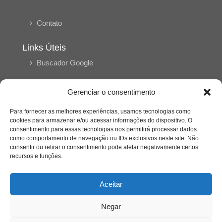
Contato
Links Úteis
Buscador Google
Publicações Recentes
Gerenciar o consentimento
A caminhada antimanicomial e os desafios da
saúde mental no Tocantins: (En)Cena entrevista
Para fornecer as melhores experiências, usamos tecnologias como
Ana Carolina Noleto
cookies para armazenar e/ou acessar informações do dispositivo. O
consentimento para essas tecnologias nos permitirá processar dados
como comportamento de navegação ou IDs exclusivos neste site. Não
consentir ou retirar o consentimento pode afetar negativamente certos
A Psicologia como espaço de cuidado para
mulheres: (En)Cena entrevista Rayla Soares
recursos e funções.
Aceitar
Entre cores e memórias: a arte de Junior
Rabisco e os traços históricos de Porto Nacional
Negar