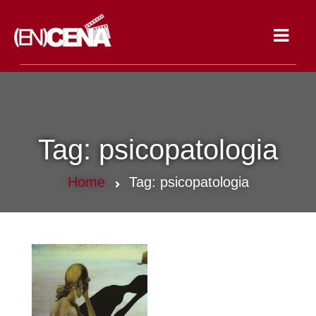
Toggle
navigat
Tag:
psicopatologia
Home
Tag:
psicopatologia