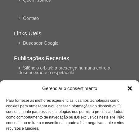
Contato
Links Úteis
Buscador Google
Publicações Recentes
Silêncio orbital: a presença humana entre a
desconexão e o espetáculo
Gerenciar o consentimento
A reinvenção do trabalho e o choque geracional:
uma análise crítica do mercado contemporâneo
em “Um Senhor Estagiário”
Para fornecer as melhores experiências, usamos tecnologias como
cookies para armazenar e/ou acessar informações do dispositivo. O
consentimento para essas tecnologias nos permitirá processar dados
como comportamento de navegação ou IDs exclusivos neste site. Não
O corpo como expressão do cuidado
psicológico: (En)Cena entrevista Eliz Dorneles
consentir ou retirar o consentimento pode afetar negativamente certos
recursos e funções.