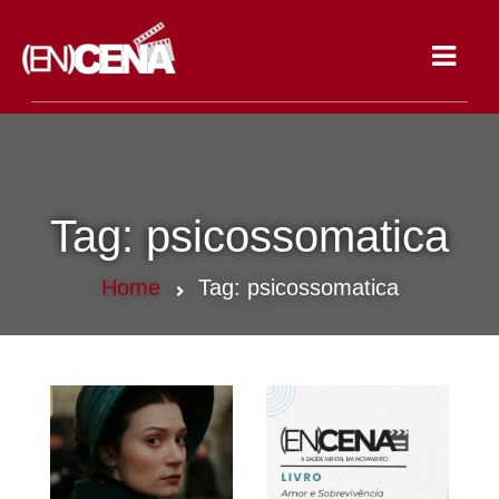
Toggle
navigat
Tag:
psicossomatica
Home
Tag:
psicossomatica