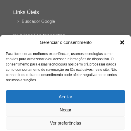
Links Úteis
Buscador Google
Publicações Recentes
Gerenciar o consentimento
A caminhada antimanicomial e os desafios da
saúde mental no Tocantins: (En)Cena entrevista
Ana Carolina Noleto
Para fornecer as melhores experiências, usamos tecnologias como
cookies para armazenar e/ou acessar informações do dispositivo. O
consentimento para essas tecnologias nos permitirá processar dados
como comportamento de navegação ou IDs exclusivos neste site. Não
A Psicologia como espaço de cuidado para
consentir ou retirar o consentimento pode afetar negativamente certos
mulheres: (En)Cena entrevista Rayla Soares
recursos e funções.
Entre autocontrole e aprendizagem: o
Aceitar
desenvolvimento comportamental em Kung Fu
Panda
Negar
Entre o prato saudável e o consumo
Ver preferências
compulsivo: a contradição alimentar do brasileiro
contemporâneo