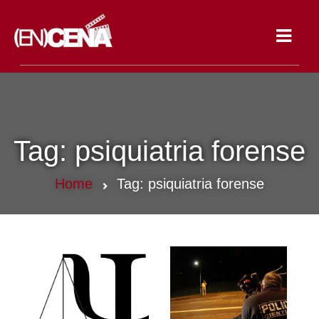
Toggle
navigat
Tag:
psiquiatria forense
Home
Tag:
psiquiatria forense