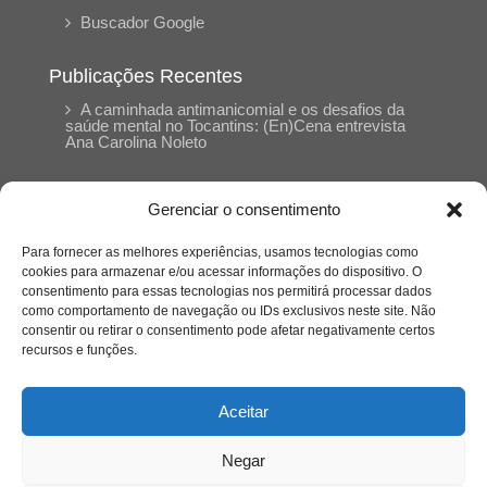
Buscador Google
Publicações Recentes
A caminhada antimanicomial e os desafios da
saúde mental no Tocantins: (En)Cena entrevista
Ana Carolina Noleto
A Psicologia como espaço de cuidado para
Gerenciar o consentimento
mulheres: (En)Cena entrevista Rayla Soares
Para fornecer as melhores experiências, usamos tecnologias como
cookies para armazenar e/ou acessar informações do dispositivo. O
Entre autocontrole e aprendizagem: o
consentimento para essas tecnologias nos permitirá processar dados
desenvolvimento comportamental em Kung Fu
como comportamento de navegação ou IDs exclusivos neste site. Não
Panda
consentir ou retirar o consentimento pode afetar negativamente certos
recursos e funções.
Entre o prato saudável e o consumo
compulsivo: a contradição alimentar do brasileiro
Aceitar
contemporâneo
Negar
O invisível que adoece: memória, trauma e o