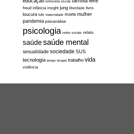
família
educação
filme
entrevista
escola
jung
livro
freud
infância
insight
liberdade
mulher
loucura
morte
luto
maternidade
pandemia
psicanálise
psicologia
relato
redes sociais
saúde mental
saúde
sociedade
sexualidade
SUS
vida
tecnologia
trabalho
tempo
terapia
violência