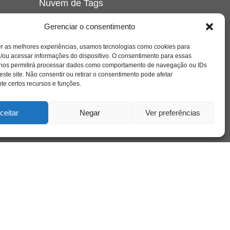
Nuvem de Tags
amor
caos
ansiedade
arte
CAPS
Gerenciar o consentimento
e o
cinema
covid-19
comportamento
corpo
er as melhores experiências, usamos tecnologias como cookies para
cultura
cuidado
crianca
depressao
/ou acessar informações do dispositivo. O consentimento para essas
família
educação
filme
entrevista
escola
o
 nos permitirá processar dados como comportamento de navegação ou IDs
se
jung
livro
freud
infância
insight
liberdade
este site. Não consentir ou retirar o consentimento pode afetar
mulher
loucura
morte
e certos recursos e funções.
luto
maternidade
hor
pandemia
psicanálise
psicologia
ceitar
Negar
Ver preferências
relato
redes sociais
o
saúde mental
saúde
a
sociedade
sexualidade
SUS
vida
tecnologia
trabalho
tempo
terapia
violência
nto
sta