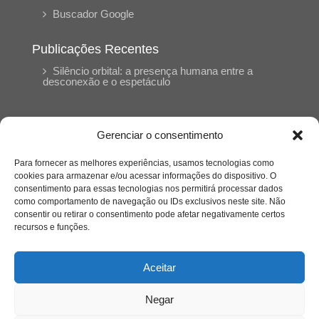
Buscador Google
Publicações Recentes
Silêncio orbital: a presença humana entre a
desconexão e o espetáculo
A reinvenção do trabalho e o choque geracional:
uma análise crítica do mercado contemporâneo
Gerenciar o consentimento
em “Um Senhor Estagiário”
Para fornecer as melhores experiências, usamos tecnologias como
cookies para armazenar e/ou acessar informações do dispositivo. O
O corpo como expressão do cuidado
consentimento para essas tecnologias nos permitirá processar dados
psicológico: (En)Cena entrevista Eliz Dorneles
como comportamento de navegação ou IDs exclusivos neste site. Não
consentir ou retirar o consentimento pode afetar negativamente certos
recursos e funções.
Violência, saúde mental e a difícil construção do
acolhimento institucional: (En)cena entrevista
Izabella Ferreira dos Santos, Conselheira do
Aceitar
CRP-23
Negar
Ser mulher, pensar gênero, enfrentar o mundo: