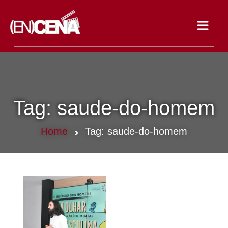
Toggle
navigat
Tag:
saude-do-homem
Home
Tag:
saude-do-homem