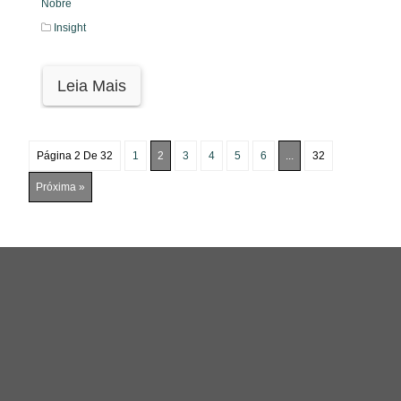
Nobre
Insight
Leia Mais
Página 2 De 32
1
2
3
4
5
6
...
32
Próxima »