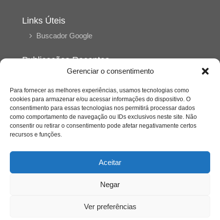
Links Úteis
Buscador Google
Publicações Recentes
Gerenciar o consentimento
A caminhada antimanicomial e os desafios da
saúde mental no Tocantins: (En)Cena entrevista
Ana Carolina Noleto
Para fornecer as melhores experiências, usamos tecnologias como
cookies para armazenar e/ou acessar informações do dispositivo. O
consentimento para essas tecnologias nos permitirá processar dados
como comportamento de navegação ou IDs exclusivos neste site. Não
A Psicologia como espaço de cuidado para
consentir ou retirar o consentimento pode afetar negativamente certos
mulheres: (En)Cena entrevista Rayla Soares
recursos e funções.
Entre autocontrole e aprendizagem: o
Aceitar
desenvolvimento comportamental em Kung Fu
Panda
Negar
Entre o prato saudável e o consumo
Ver preferências
compulsivo: a contradição alimentar do brasileiro
contemporâneo