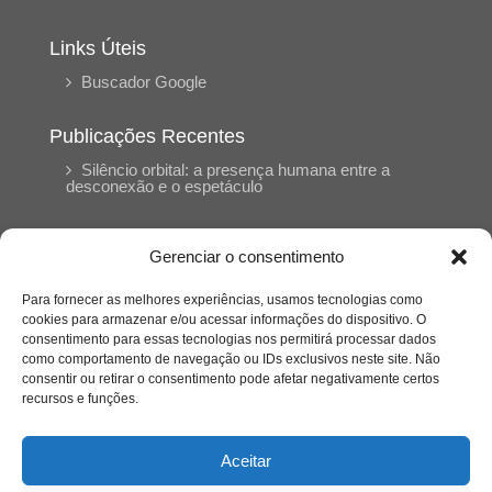
Links Úteis
Buscador Google
Publicações Recentes
Silêncio orbital: a presença humana entre a
desconexão e o espetáculo
A reinvenção do trabalho e o choque geracional:
Gerenciar o consentimento
uma análise crítica do mercado contemporâneo
em “Um Senhor Estagiário”
Para fornecer as melhores experiências, usamos tecnologias como
cookies para armazenar e/ou acessar informações do dispositivo. O
consentimento para essas tecnologias nos permitirá processar dados
O corpo como expressão do cuidado
como comportamento de navegação ou IDs exclusivos neste site. Não
psicológico: (En)Cena entrevista Eliz Dorneles
consentir ou retirar o consentimento pode afetar negativamente certos
recursos e funções.
Violência, saúde mental e a difícil construção do
acolhimento institucional: (En)cena entrevista
Aceitar
Izabella Ferreira dos Santos, Conselheira do
CRP-23